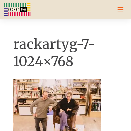
rackartyg-7-
1024×768